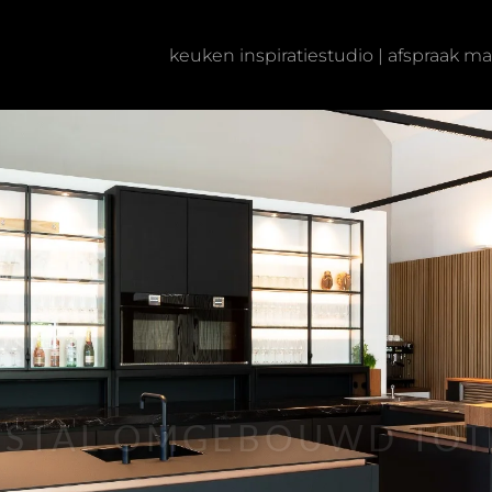
keuken inspiratiestudio |
afspraak mak
-STAL OMGEBOUWD TO