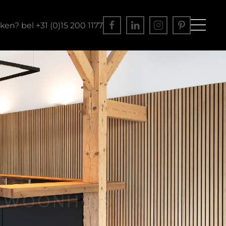
en? bel +31 (0)15 200 1177
T WOONHUIS